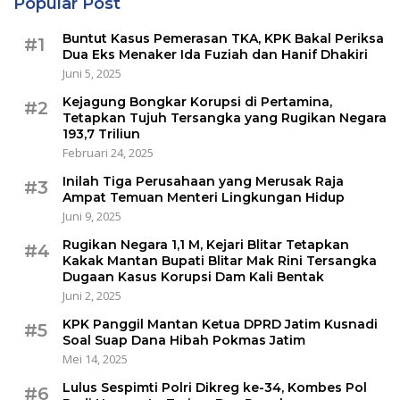
Popular Post
Buntut Kasus Pemerasan TKA, KPK Bakal Periksa
#1
Dua Eks Menaker Ida Fuziah dan Hanif Dhakiri
Juni 5, 2025
Kejagung Bongkar Korupsi di Pertamina,
#2
Tetapkan Tujuh Tersangka yang Rugikan Negara
193,7 Triliun
Februari 24, 2025
Inilah Tiga Perusahaan yang Merusak Raja
#3
Ampat Temuan Menteri Lingkungan Hidup
Juni 9, 2025
Rugikan Negara 1,1 M, Kejari Blitar Tetapkan
#4
Kakak Mantan Bupati Blitar Mak Rini Tersangka
Dugaan Kasus Korupsi Dam Kali Bentak
Juni 2, 2025
KPK Panggil Mantan Ketua DPRD Jatim Kusnadi
#5
Soal Suap Dana Hibah Pokmas Jatim
Mei 14, 2025
Lulus Sespimti Polri Dikreg ke-34, Kombes Pol
#6