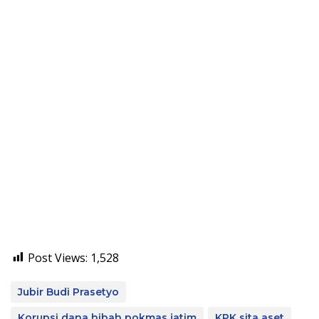
Post Views:
1,528
Jubir Budi Prasetyo
Korupsi dana hibah pokmas jatim
KPK sita aset