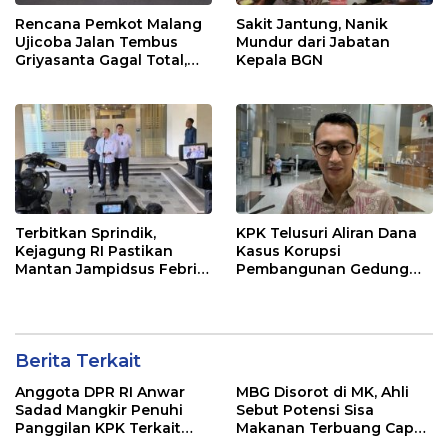
Rencana Pemkot Malang
Sakit Jantung, Nanik
Ujicoba Jalan Tembus
Mundur dari Jabatan
Griyasanta Gagal Total,
Kepala BGN
Warga Blokade Jalan
Terbitkan Sprindik,
KPK Telusuri Aliran Dana
Kejagung RI Pastikan
Kasus Korupsi
Mantan Jampidsus Febri
Pembangunan Gedung
Andriansyah Sebagai
Pemkab Lamongan
Tersangka Dugaan
Korupsi dan TPPU
Berita Terkait
Anggota DPR RI Anwar
MBG Disorot di MK, Ahli
Sadad Mangkir Penuhi
Sebut Potensi Sisa
Panggilan KPK Terkait
Makanan Terbuang Capai
Dana Hibah Pokmas
Rp 1,2 Triliun