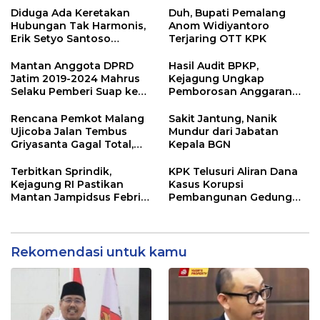
Pemprov Jatim
Diduga Ada Keretakan
Duh, Bupati Pemalang
Hubungan Tak Harmonis,
Anom Widiyantoro
Erik Setyo Santoso
Terjaring OTT KPK
Dicopot dari Jabatan
Sekda Kota Malang
Mantan Anggota DPRD
Hasil Audit BPKP,
Jatim 2019-2024 Mahrus
Kejagung Ungkap
Selaku Pemberi Suap ke
Pemborosan Anggaran
Anwar Sadad Resmi
MBG 10,5 Triliun
Ditahan KPK
Rencana Pemkot Malang
Sakit Jantung, Nanik
Ujicoba Jalan Tembus
Mundur dari Jabatan
Griyasanta Gagal Total,
Kepala BGN
Warga Blokade Jalan
Terbitkan Sprindik,
KPK Telusuri Aliran Dana
Kejagung RI Pastikan
Kasus Korupsi
Mantan Jampidsus Febri
Pembangunan Gedung
Andriansyah Sebagai
Pemkab Lamongan
Tersangka Dugaan
Korupsi dan TPPU
Rekomendasi untuk kamu