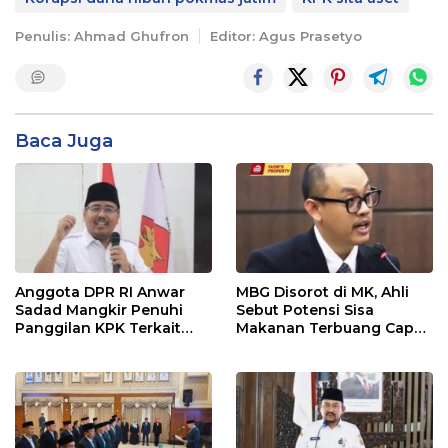
Penulis: Ahmad Ghufron
Editor: Agus Prasetyo
Baca Juga
Anggota DPR RI Anwar
MBG Disorot di MK, Ahli
Sadad Mangkir Penuhi
Sebut Potensi Sisa
Panggilan KPK Terkait
Makanan Terbuang Capai
Dana Hibah Pokmas
Rp 1,2 Triliun
Pemprov Jatim