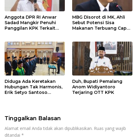
Anggota DPR RI Anwar
MBG Disorot di MK, Ahli
Sadad Mangkir Penuhi
Sebut Potensi Sisa
Panggilan KPK Terkait
Makanan Terbuang Capai
Dana Hibah Pokmas
Rp 1,2 Triliun
Pemprov Jatim
Diduga Ada Keretakan
Duh, Bupati Pemalang
Hubungan Tak Harmonis,
Anom Widiyantoro
Erik Setyo Santoso
Terjaring OTT KPK
Dicopot dari Jabatan
Sekda Kota Malang
Tinggalkan Balasan
Alamat email Anda tidak akan dipublikasikan.
Ruas yang wajib
ditandai
*