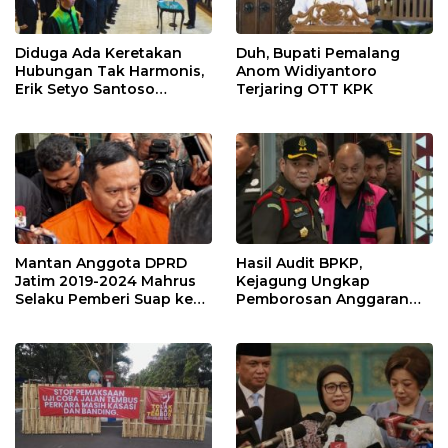
Diduga Ada Keretakan
Duh, Bupati Pemalang
Hubungan Tak Harmonis,
Anom Widiyantoro
Erik Setyo Santoso
Terjaring OTT KPK
Dicopot dari Jabatan
Sekda Kota Malang
Mantan Anggota DPRD
Hasil Audit BPKP,
Jatim 2019-2024 Mahrus
Kejagung Ungkap
Selaku Pemberi Suap ke
Pemborosan Anggaran
Anwar Sadad Resmi
MBG 10,5 Triliun
Ditahan KPK