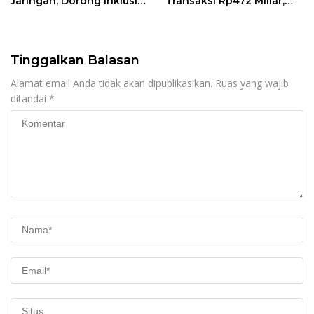
Jaringan, Dorong Inklusi
Transaksi Rp472 Miliar,
Keuangan hingga Pelosok
Layanan Perbankan
Makin Dekat dengan
Masyarakat
Tinggalkan Balasan
Alamat email Anda tidak akan dipublikasikan.
Ruas yang wajib
ditandai
*