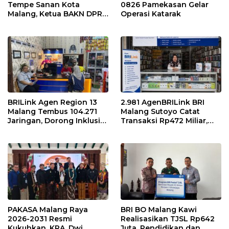
Tempe Sanan Kota
0826 Pamekasan Gelar
Malang, Ketua BAKN DPR
Operasi Katarak
RI Andreas Eddy Susetyo
Diwaduli Naiknya Harga
Bahan Baku Utama
Kedelai
BRILink Agen Region 13
2.981 AgenBRILink BRI
Malang Tembus 104.271
Malang Sutoyo Catat
Jaringan, Dorong Inklusi
Transaksi Rp472 Miliar,
Keuangan hingga Pelosok
Layanan Perbankan
Makin Dekat dengan
Masyarakat
PAKASA Malang Raya
BRI BO Malang Kawi
2026-2031 Resmi
Realisasikan TJSL Rp642
Kukuhkan, KRA. Dwi
Juta, Pendidikan dan