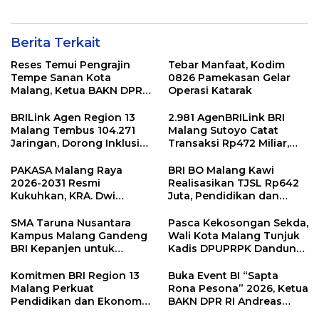
Program TJSL
UMKM Naik Kelas
Berita Terkait
Reses Temui Pengrajin
Tebar Manfaat, Kodim
Tempe Sanan Kota
0826 Pamekasan Gelar
Malang, Ketua BAKN DPR
Operasi Katarak
RI Andreas Eddy Susetyo
Diwaduli Naiknya Harga
BRILink Agen Region 13
2.981 AgenBRILink BRI
Bahan Baku Utama
Malang Tembus 104.271
Malang Sutoyo Catat
Kedelai
Jaringan, Dorong Inklusi
Transaksi Rp472 Miliar,
Keuangan hingga Pelosok
Layanan Perbankan
Makin Dekat dengan
PAKASA Malang Raya
BRI BO Malang Kawi
Masyarakat
2026-2031 Resmi
Realisasikan TJSL Rp642
Kukuhkan, KRA. Dwi
Juta, Pendidikan dan
Indrotito Cahyono
Rumah Ibadah Jadi
Pradoto Adiningrat
Prioritas
SMA Taruna Nusantara
Pasca Kekosongan Sekda,
Didapuk Jadi Ketua
Kampus Malang Gandeng
Wali Kota Malang Tunjuk
BRI Kepanjen untuk
Kadis DPUPRPK Dandung
Penguatan Layanan
Julharjanto Jadi
Perbankan
Pelaksana Harian (Plh)
Komitmen BRI Region 13
Buka Event BI “Sapta
Sekda
Malang Perkuat
Rona Pesona” 2026, Ketua
Pendidikan dan Ekonomi
BAKN DPR RI Andreas
Masyarakat Lewat 105
Eddy Susetyo Dorong