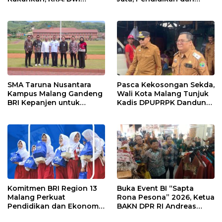
Indrotito Cahyono
Rumah Ibadah Jadi
Pradoto Adiningrat
Prioritas
Didapuk Jadi Ketua
SMA Taruna Nusantara
Pasca Kekosongan Sekda,
Kampus Malang Gandeng
Wali Kota Malang Tunjuk
BRI Kepanjen untuk
Kadis DPUPRPK Dandung
Penguatan Layanan
Julharjanto Jadi
Perbankan
Pelaksana Harian (Plh)
Sekda
Komitmen BRI Region 13
Buka Event BI “Sapta
Malang Perkuat
Rona Pesona” 2026, Ketua
Pendidikan dan Ekonomi
BAKN DPR RI Andreas
Masyarakat Lewat 105
Eddy Susetyo Dorong