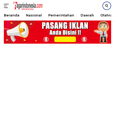
Beranda
Nasional
Pemerintahan
Daerah
Olahra
Langsung
ke
konten