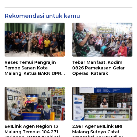
Program TJSL
UMKM Naik Kelas
Rekomendasi untuk kamu
Reses Temui Pengrajin
Tebar Manfaat, Kodim
Tempe Sanan Kota
0826 Pamekasan Gelar
Malang, Ketua BAKN DPR
Operasi Katarak
RI Andreas Eddy Susetyo
Diwaduli Naiknya Harga
Bahan Baku Utama
Kedelai
BRILink Agen Region 13
2.981 AgenBRILink BRI
Malang Tembus 104.271
Malang Sutoyo Catat