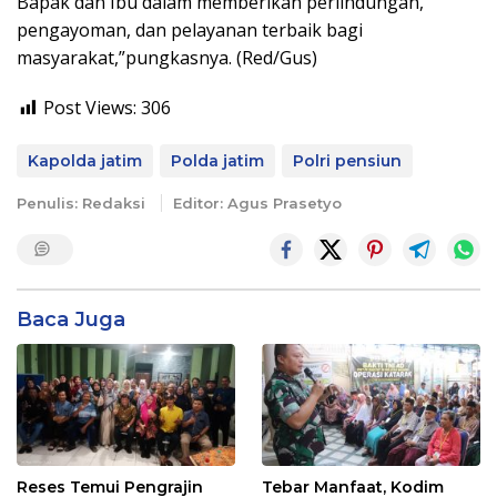
Bapak dan Ibu dalam memberikan perlindungan,
pengayoman, dan pelayanan terbaik bagi
masyarakat,”pungkasnya. (Red/Gus)
Post Views:
306
Kapolda jatim
Polda jatim
Polri pensiun
Penulis: Redaksi
Editor: Agus Prasetyo
Baca Juga
Reses Temui Pengrajin
Tebar Manfaat, Kodim