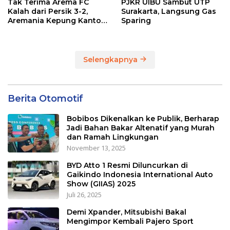
Tak Terima Arema FC
PJKR UIBU Sambut UTP
Kalah dari Persik 3-2,
Surakarta, Langsung Gas
Aremania Kepung Kantor
Sparing
Arema dan Lumpuhkan
Jalan Beberapa Jam
Selengkapnya
Berita Otomotif
Bobibos Dikenalkan ke Publik, Berharap
Jadi Bahan Bakar Altenatif yang Murah
dan Ramah Lingkungan
November 13, 2025
BYD Atto 1 Resmi Diluncurkan di
Gaikindo Indonesia International Auto
Show (GIIAS) 2025
Juli 26, 2025
Demi Xpander, Mitsubishi Bakal
Mengimpor Kembali Pajero Sport