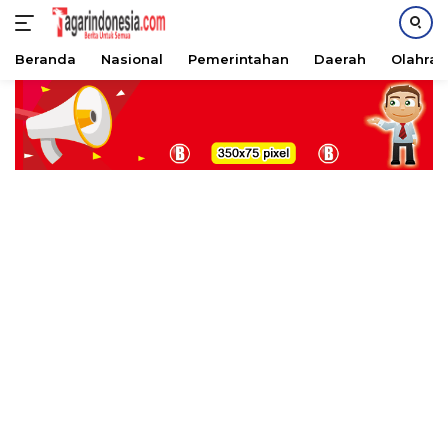
Beranda
Nasional
Pemerintahan
Daerah
Olahra
Langsung
ke
konten