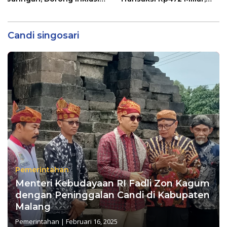
Keuangan hingga Pelosok
Layanan Perbankan
Makin Dekat dengan
Masyarakat
Candi singosari
Pemerintahan
Menteri Kebudayaan RI Fadli Zon Kagum
dengan Peninggalan Candi di Kabupaten
Malang
Pemerintahan
|
Februari 16, 2025