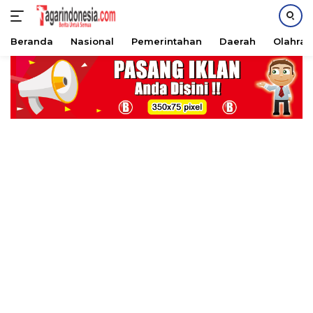
Beranda
Nasional
Pemerintahan
Daerah
Olahra
Langsung
ke
konten