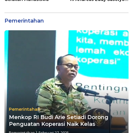
Diwaduli Pengajuan Jalan
Usaha Tani (JUT)
Sepanjang 1,5 Kilometer
Pemerintahan
Pemerintahan
Menkop RI Budi Arie Setiadi Dorong
Penguatan Koperasi Naik Kelas
Pemerintahan
|
Februari 27, 2025