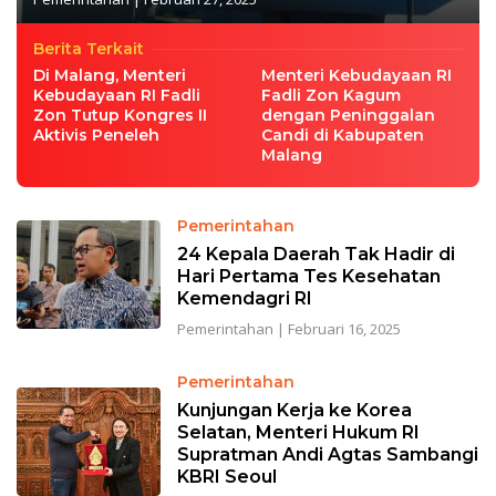
Berita Terkait
Di Malang, Menteri
Menteri Kebudayaan RI
Kebudayaan RI Fadli
Fadli Zon Kagum
Zon Tutup Kongres II
dengan Peninggalan
Aktivis Peneleh
Candi di Kabupaten
Malang
Pemerintahan
24 Kepala Daerah Tak Hadir di
Hari Pertama Tes Kesehatan
Kemendagri RI
Pemerintahan
|
Februari 16, 2025
Pemerintahan
Kunjungan Kerja ke Korea
Selatan, Menteri Hukum RI
Supratman Andi Agtas Sambangi
KBRI Seoul