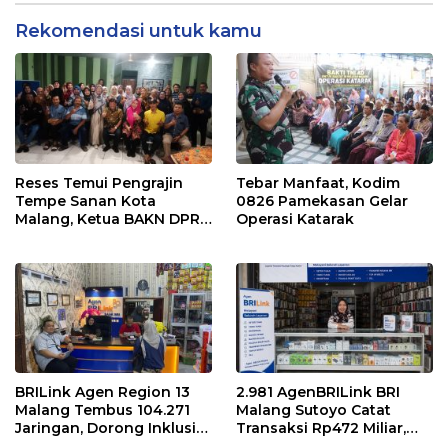
Rekomendasi untuk kamu
Reses Temui Pengrajin
Tebar Manfaat, Kodim
Tempe Sanan Kota
0826 Pamekasan Gelar
Malang, Ketua BAKN DPR
Operasi Katarak
RI Andreas Eddy Susetyo
Diwaduli Naiknya Harga
Bahan Baku Utama
Kedelai
BRILink Agen Region 13
2.981 AgenBRILink BRI
Malang Tembus 104.271
Malang Sutoyo Catat
Jaringan, Dorong Inklusi
Transaksi Rp472 Miliar,
Keuangan hingga Pelosok
Layanan Perbankan