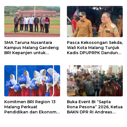
Pradoto Adiningrat
Prioritas
Didapuk Jadi Ketua
SMA Taruna Nusantara
Pasca Kekosongan Sekda,
Kampus Malang Gandeng
Wali Kota Malang Tunjuk
BRI Kepanjen untuk
Kadis DPUPRPK Dandung
Penguatan Layanan
Julharjanto Jadi
Perbankan
Pelaksana Harian (Plh)
Sekda
Komitmen BRI Region 13
Buka Event BI “Sapta
Malang Perkuat
Rona Pesona” 2026, Ketua
Pendidikan dan Ekonomi
BAKN DPR RI Andreas
Masyarakat Lewat 105
Eddy Susetyo Dorong
Program TJSL
UMKM Naik Kelas