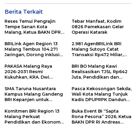
Berita Terkait
Reses Temui Pengrajin
Tebar Manfaat, Kodim
Tempe Sanan Kota
0826 Pamekasan Gelar
Malang, Ketua BAKN DPR
Operasi Katarak
RI Andreas Eddy Susetyo
Diwaduli Naiknya Harga
BRILink Agen Region 13
2.981 AgenBRILink BRI
Bahan Baku Utama
Malang Tembus 104.271
Malang Sutoyo Catat
Kedelai
Jaringan, Dorong Inklusi
Transaksi Rp472 Miliar,
Keuangan hingga Pelosok
Layanan Perbankan
Makin Dekat dengan
PAKASA Malang Raya
BRI BO Malang Kawi
Masyarakat
2026-2031 Resmi
Realisasikan TJSL Rp642
Kukuhkan, KRA. Dwi
Juta, Pendidikan dan
Indrotito Cahyono
Rumah Ibadah Jadi
Pradoto Adiningrat
Prioritas
SMA Taruna Nusantara
Pasca Kekosongan Sekda,
Didapuk Jadi Ketua
Kampus Malang Gandeng
Wali Kota Malang Tunjuk
BRI Kepanjen untuk
Kadis DPUPRPK Dandung
Penguatan Layanan
Julharjanto Jadi
Perbankan
Pelaksana Harian (Plh)
Komitmen BRI Region 13
Buka Event BI “Sapta
Sekda
Malang Perkuat
Rona Pesona” 2026, Ketua
Pendidikan dan Ekonomi
BAKN DPR RI Andreas
Masyarakat Lewat 105
Eddy Susetyo Dorong
Program TJSL
UMKM Naik Kelas