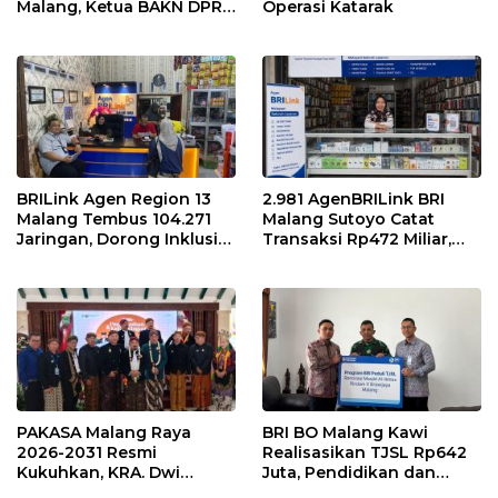
Malang, Ketua BAKN DPR
Operasi Katarak
RI Andreas Eddy Susetyo
Diwaduli Naiknya Harga
Bahan Baku Utama
Kedelai
BRILink Agen Region 13
2.981 AgenBRILink BRI
Malang Tembus 104.271
Malang Sutoyo Catat
Jaringan, Dorong Inklusi
Transaksi Rp472 Miliar,
Keuangan hingga Pelosok
Layanan Perbankan
Makin Dekat dengan
Masyarakat
PAKASA Malang Raya
BRI BO Malang Kawi
2026-2031 Resmi
Realisasikan TJSL Rp642
Kukuhkan, KRA. Dwi
Juta, Pendidikan dan
Indrotito Cahyono
Rumah Ibadah Jadi