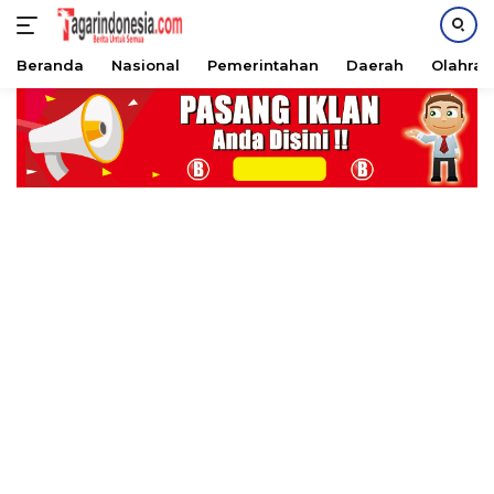
Beranda
Nasional
Pemerintahan
Daerah
Olahra
Langsung
ke
konten