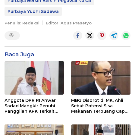
Purbaya Bersih Bersih Pegawai Nakal
Purbaya Yudhi Sadewa
Penulis: Redaksi
Editor: Agus Prasetyo
Baca Juga
Anggota DPR RI Anwar
MBG Disorot di MK, Ahli
Sadad Mangkir Penuhi
Sebut Potensi Sisa
Panggilan KPK Terkait
Makanan Terbuang Capai
Dana Hibah Pokmas
Rp 1,2 Triliun
Pemprov Jatim