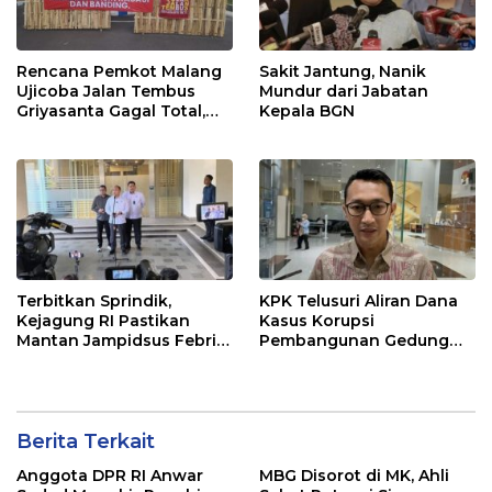
Rencana Pemkot Malang
Sakit Jantung, Nanik
Ujicoba Jalan Tembus
Mundur dari Jabatan
Griyasanta Gagal Total,
Kepala BGN
Warga Blokade Jalan
Terbitkan Sprindik,
KPK Telusuri Aliran Dana
Kejagung RI Pastikan
Kasus Korupsi
Mantan Jampidsus Febri
Pembangunan Gedung
Andriansyah Sebagai
Pemkab Lamongan
Tersangka Dugaan
Korupsi dan TPPU
Berita Terkait
Anggota DPR RI Anwar
MBG Disorot di MK, Ahli