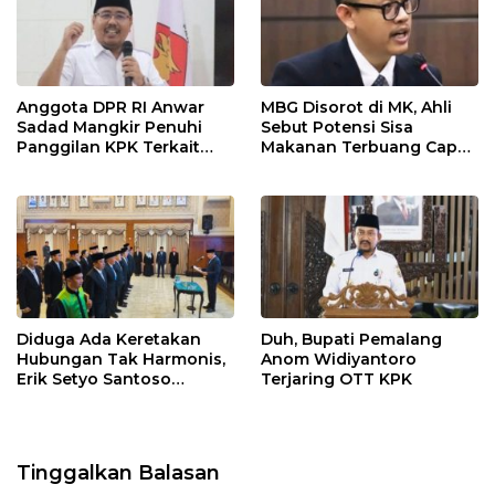
Anggota DPR RI Anwar
MBG Disorot di MK, Ahli
Sadad Mangkir Penuhi
Sebut Potensi Sisa
Panggilan KPK Terkait
Makanan Terbuang Capai
Dana Hibah Pokmas
Rp 1,2 Triliun
Pemprov Jatim
Diduga Ada Keretakan
Duh, Bupati Pemalang
Hubungan Tak Harmonis,
Anom Widiyantoro
Erik Setyo Santoso
Terjaring OTT KPK
Dicopot dari Jabatan
Sekda Kota Malang
Tinggalkan Balasan