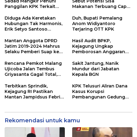
Sadad Mangkir Penuhi
Sebut Potensi Sisa
Panggilan KPK Terkait
Makanan Terbuang Capai
Dana Hibah Pokmas
Rp 1,2 Triliun
Pemprov Jatim
Diduga Ada Keretakan
Duh, Bupati Pemalang
Hubungan Tak Harmonis,
Anom Widiyantoro
Erik Setyo Santoso
Terjaring OTT KPK
Dicopot dari Jabatan
Sekda Kota Malang
Mantan Anggota DPRD
Hasil Audit BPKP,
Jatim 2019-2024 Mahrus
Kejagung Ungkap
Selaku Pemberi Suap ke
Pemborosan Anggaran
Anwar Sadad Resmi
MBG 10,5 Triliun
Ditahan KPK
Rencana Pemkot Malang
Sakit Jantung, Nanik
Ujicoba Jalan Tembus
Mundur dari Jabatan
Griyasanta Gagal Total,
Kepala BGN
Warga Blokade Jalan
Terbitkan Sprindik,
KPK Telusuri Aliran Dana
Kejagung RI Pastikan
Kasus Korupsi
Mantan Jampidsus Febri
Pembangunan Gedung
Andriansyah Sebagai
Pemkab Lamongan
Tersangka Dugaan
Korupsi dan TPPU
Rekomendasi untuk kamu