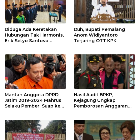
Diduga Ada Keretakan
Duh, Bupati Pemalang
Hubungan Tak Harmonis,
Anom Widiyantoro
Erik Setyo Santoso
Terjaring OTT KPK
Dicopot dari Jabatan
Sekda Kota Malang
Mantan Anggota DPRD
Hasil Audit BPKP,
Jatim 2019-2024 Mahrus
Kejagung Ungkap
Selaku Pemberi Suap ke
Pemborosan Anggaran
Anwar Sadad Resmi
MBG 10,5 Triliun
Ditahan KPK