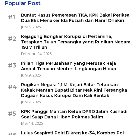
Popular Post
Buntut Kasus Pemerasan TKA, KPK Bakal Periksa
#1
Dua Eks Menaker Ida Fuziah dan Hanif Dhakiri
Juni 5, 2025
Kejagung Bongkar Korupsi di Pertamina,
#2
Tetapkan Tujuh Tersangka yang Rugikan Negara
193,7 Triliun
Februari 24, 2025
Inilah Tiga Perusahaan yang Merusak Raja
#3
Ampat Temuan Menteri Lingkungan Hidup
Juni 9, 2025
Rugikan Negara 1,1 M, Kejari Blitar Tetapkan
#4
Kakak Mantan Bupati Blitar Mak Rini Tersangka
Dugaan Kasus Korupsi Dam Kali Bentak
Juni 2, 2025
KPK Panggil Mantan Ketua DPRD Jatim Kusnadi
#5
Soal Suap Dana Hibah Pokmas Jatim
Mei 14, 2025
Lulus Sespimti Polri Dikreg ke-34, Kombes Pol