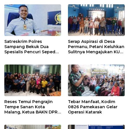
Usaha Tani (JUT)
Sepanjang 1,5 Kilometer
Satreskrim Polres
Serap Aspirasi di Desa
Sampang Bekuk Dua
Permanu, Petani Keluhkan
Spesialis Pencuri Sepeda
Sulitnya Mengajukan KUR
Motor di Desa Bajrasokah
di Bawah 100 Juta Tanpa
Agunan Dihadapan
Andreas Eddy Susetyo
Reses Temui Pengrajin
Tebar Manfaat, Kodim
Tempe Sanan Kota
0826 Pamekasan Gelar
Malang, Ketua BAKN DPR
Operasi Katarak
RI Andreas Eddy Susetyo
Diwaduli Naiknya Harga
Bahan Baku Utama