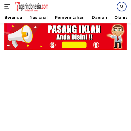
Beranda
Nasional
Pemerintahan
Daerah
Olahra
Langsung
ke
konten