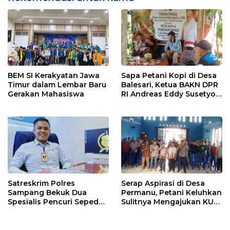
BEM SI Kerakyatan Jawa
Sapa Petani Kopi di Desa
Timur dalam Lembar Baru
Balesari, Ketua BAKN DPR
Gerakan Mahasiswa
RI Andreas Eddy Susetyo
Diwaduli Pengajuan Jalan
Usaha Tani (JUT)
Sepanjang 1,5 Kilometer
Satreskrim Polres
Serap Aspirasi di Desa
Sampang Bekuk Dua
Permanu, Petani Keluhkan
Spesialis Pencuri Sepeda
Sulitnya Mengajukan KUR
Motor di Desa Bajrasokah
di Bawah 100 Juta Tanpa
Agunan Dihadapan
Andreas Eddy Susetyo