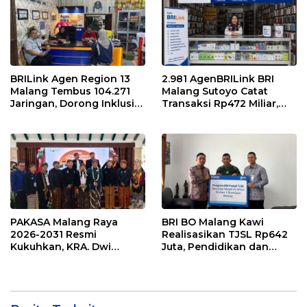
Kedelai
BRILink Agen Region 13
2.981 AgenBRILink BRI
Malang Tembus 104.271
Malang Sutoyo Catat
Jaringan, Dorong Inklusi
Transaksi Rp472 Miliar,
Keuangan hingga Pelosok
Layanan Perbankan
Makin Dekat dengan
Masyarakat
PAKASA Malang Raya
BRI BO Malang Kawi
2026-2031 Resmi
Realisasikan TJSL Rp642
Kukuhkan, KRA. Dwi
Juta, Pendidikan dan
Indrotito Cahyono
Rumah Ibadah Jadi
Pradoto Adiningrat
Prioritas
Didapuk Jadi Ketua