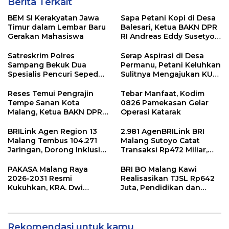
Berita Terkait
BEM SI Kerakyatan Jawa
Sapa Petani Kopi di Desa
Timur dalam Lembar Baru
Balesari, Ketua BAKN DPR
Gerakan Mahasiswa
RI Andreas Eddy Susetyo
Diwaduli Pengajuan Jalan
Usaha Tani (JUT)
Satreskrim Polres
Serap Aspirasi di Desa
Sepanjang 1,5 Kilometer
Sampang Bekuk Dua
Permanu, Petani Keluhkan
Spesialis Pencuri Sepeda
Sulitnya Mengajukan KUR
Motor di Desa Bajrasokah
di Bawah 100 Juta Tanpa
Agunan Dihadapan
Reses Temui Pengrajin
Tebar Manfaat, Kodim
Andreas Eddy Susetyo
Tempe Sanan Kota
0826 Pamekasan Gelar
Malang, Ketua BAKN DPR
Operasi Katarak
RI Andreas Eddy Susetyo
Diwaduli Naiknya Harga
BRILink Agen Region 13
2.981 AgenBRILink BRI
Bahan Baku Utama
Malang Tembus 104.271
Malang Sutoyo Catat
Kedelai
Jaringan, Dorong Inklusi
Transaksi Rp472 Miliar,
Keuangan hingga Pelosok
Layanan Perbankan
Makin Dekat dengan
PAKASA Malang Raya
BRI BO Malang Kawi
Masyarakat
2026-2031 Resmi
Realisasikan TJSL Rp642
Kukuhkan, KRA. Dwi
Juta, Pendidikan dan
Indrotito Cahyono
Rumah Ibadah Jadi
Pradoto Adiningrat
Prioritas
Didapuk Jadi Ketua
Rekomendasi untuk kamu