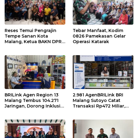
Reses Temui Pengrajin
Tebar Manfaat, Kodim
Tempe Sanan Kota
0826 Pamekasan Gelar
Malang, Ketua BAKN DPR
Operasi Katarak
RI Andreas Eddy Susetyo
Diwaduli Naiknya Harga
Bahan Baku Utama
Kedelai
BRILink Agen Region 13
2.981 AgenBRILink BRI
Malang Tembus 104.271
Malang Sutoyo Catat
Jaringan, Dorong Inklusi
Transaksi Rp472 Miliar,
Keuangan hingga Pelosok
Layanan Perbankan
Makin Dekat dengan
Masyarakat