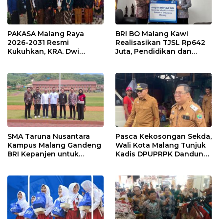
PAKASA Malang Raya
BRI BO Malang Kawi
2026-2031 Resmi
Realisasikan TJSL Rp642
Kukuhkan, KRA. Dwi
Juta, Pendidikan dan
Indrotito Cahyono
Rumah Ibadah Jadi
Pradoto Adiningrat
Prioritas
Didapuk Jadi Ketua
SMA Taruna Nusantara
Pasca Kekosongan Sekda,
Kampus Malang Gandeng
Wali Kota Malang Tunjuk
BRI Kepanjen untuk
Kadis DPUPRPK Dandung
Penguatan Layanan
Julharjanto Jadi
Perbankan
Pelaksana Harian (Plh)
Sekda