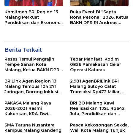
Komitmen BRI Region 13
Buka Event BI “Sapta
Malang Perkuat
Rona Pesona” 2026, Ketua
Pendidikan dan Ekonomi
BAKN DPR RI Andreas
Masyarakat Lewat 105
Eddy Susetyo Dorong
Program TJSL
UMKM Naik Kelas
Berita Terkait
Reses Temui Pengrajin
Tebar Manfaat, Kodim
Tempe Sanan Kota
0826 Pamekasan Gelar
Malang, Ketua BAKN DPR
Operasi Katarak
RI Andreas Eddy Susetyo
Diwaduli Naiknya Harga
BRILink Agen Region 13
2.981 AgenBRILink BRI
Bahan Baku Utama
Malang Tembus 104.271
Malang Sutoyo Catat
Kedelai
Jaringan, Dorong Inklusi
Transaksi Rp472 Miliar,
Keuangan hingga Pelosok
Layanan Perbankan
Makin Dekat dengan
PAKASA Malang Raya
BRI BO Malang Kawi
Masyarakat
2026-2031 Resmi
Realisasikan TJSL Rp642
Kukuhkan, KRA. Dwi
Juta, Pendidikan dan
Indrotito Cahyono
Rumah Ibadah Jadi
Pradoto Adiningrat
Prioritas
SMA Taruna Nusantara
Pasca Kekosongan Sekda,
Didapuk Jadi Ketua
Kampus Malang Gandeng
Wali Kota Malang Tunjuk