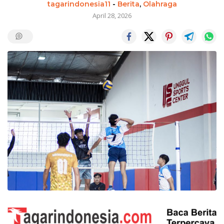
tagarindonesia11
-
Berita
,
Olahraga
April 28, 2026