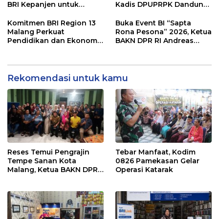
BRI Kepanjen untuk
Kadis DPUPRPK Dandung
Penguatan Layanan
Julharjanto Jadi
Perbankan
Pelaksana Harian (Plh)
Komitmen BRI Region 13
Buka Event BI “Sapta
Sekda
Malang Perkuat
Rona Pesona” 2026, Ketua
Pendidikan dan Ekonomi
BAKN DPR RI Andreas
Masyarakat Lewat 105
Eddy Susetyo Dorong
Program TJSL
UMKM Naik Kelas
Rekomendasi untuk kamu
Reses Temui Pengrajin
Tebar Manfaat, Kodim
Tempe Sanan Kota
0826 Pamekasan Gelar
Malang, Ketua BAKN DPR
Operasi Katarak
RI Andreas Eddy Susetyo
Diwaduli Naiknya Harga
Bahan Baku Utama
Kedelai