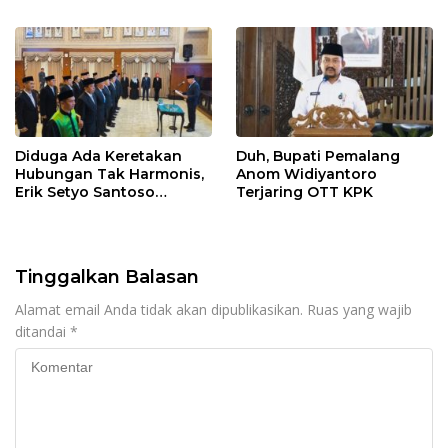
Dana Hibah Pokmas
Rp 1,2 Triliun
Pemprov Jatim
Diduga Ada Keretakan
Duh, Bupati Pemalang
Hubungan Tak Harmonis,
Anom Widiyantoro
Erik Setyo Santoso
Terjaring OTT KPK
Dicopot dari Jabatan
Sekda Kota Malang
Tinggalkan Balasan
Alamat email Anda tidak akan dipublikasikan.
Ruas yang wajib
ditandai
*