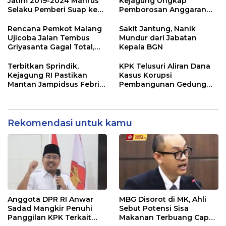
Jatim 2019-2024 Mahrus
Kejagung Ungkap
Selaku Pemberi Suap ke
Pemborosan Anggaran
Anwar Sadad Resmi
MBG 10,5 Triliun
Ditahan KPK
Rencana Pemkot Malang
Sakit Jantung, Nanik
Ujicoba Jalan Tembus
Mundur dari Jabatan
Griyasanta Gagal Total,
Kepala BGN
Warga Blokade Jalan
Terbitkan Sprindik,
KPK Telusuri Aliran Dana
Kejagung RI Pastikan
Kasus Korupsi
Mantan Jampidsus Febri
Pembangunan Gedung
Andriansyah Sebagai
Pemkab Lamongan
Tersangka Dugaan
Korupsi dan TPPU
Rekomendasi untuk kamu
Anggota DPR RI Anwar
MBG Disorot di MK, Ahli
Sadad Mangkir Penuhi
Sebut Potensi Sisa
Panggilan KPK Terkait
Makanan Terbuang Capai