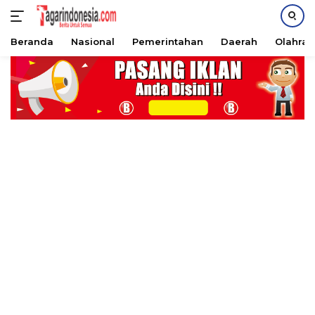
Beranda
Nasional
Pemerintahan
Daerah
Olahra
Langsung
ke
konten