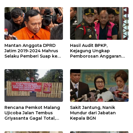
Sekda Kota Malang
Mantan Anggota DPRD
Hasil Audit BPKP,
Jatim 2019-2024 Mahrus
Kejagung Ungkap
Selaku Pemberi Suap ke
Pemborosan Anggaran
Anwar Sadad Resmi
MBG 10,5 Triliun
Ditahan KPK
Rencana Pemkot Malang
Sakit Jantung, Nanik
Ujicoba Jalan Tembus
Mundur dari Jabatan
Griyasanta Gagal Total,
Kepala BGN
Warga Blokade Jalan