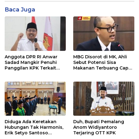
Baca Juga
Anggota DPR RI Anwar
MBG Disorot di MK, Ahli
Sadad Mangkir Penuhi
Sebut Potensi Sisa
Panggilan KPK Terkait
Makanan Terbuang Capai
Dana Hibah Pokmas
Rp 1,2 Triliun
Pemprov Jatim
Diduga Ada Keretakan
Duh, Bupati Pemalang
Hubungan Tak Harmonis,
Anom Widiyantoro
Erik Setyo Santoso
Terjaring OTT KPK
Dicopot dari Jabatan