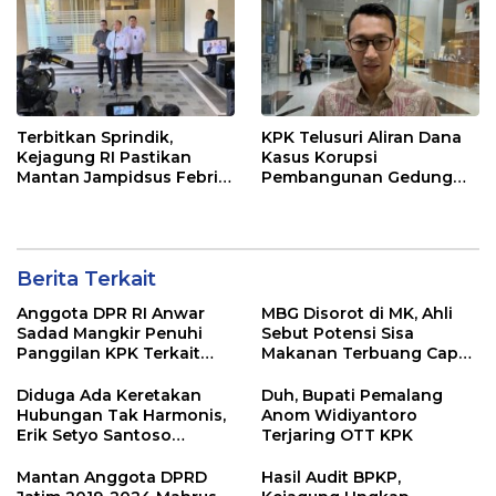
Terbitkan Sprindik,
KPK Telusuri Aliran Dana
Kejagung RI Pastikan
Kasus Korupsi
Mantan Jampidsus Febri
Pembangunan Gedung
Andriansyah Sebagai
Pemkab Lamongan
Tersangka Dugaan
Korupsi dan TPPU
Berita Terkait
Anggota DPR RI Anwar
MBG Disorot di MK, Ahli
Sadad Mangkir Penuhi
Sebut Potensi Sisa
Panggilan KPK Terkait
Makanan Terbuang Capai
Dana Hibah Pokmas
Rp 1,2 Triliun
Pemprov Jatim
Diduga Ada Keretakan
Duh, Bupati Pemalang
Hubungan Tak Harmonis,
Anom Widiyantoro
Erik Setyo Santoso
Terjaring OTT KPK
Dicopot dari Jabatan
Sekda Kota Malang
Mantan Anggota DPRD
Hasil Audit BPKP,