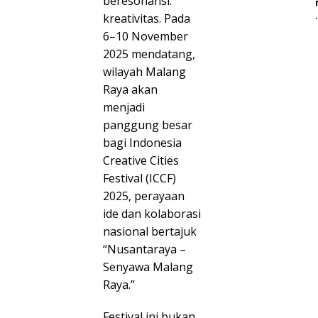
beresonansi:
kreativitas. Pada
6–10 November
2025 mendatang,
wilayah Malang
Raya akan
menjadi
panggung besar
bagi Indonesia
Creative Cities
Festival (ICCF)
2025, perayaan
ide dan kolaborasi
nasional bertajuk
i
“Nusantaraya –
Senyawa Malang
Raya.”
Festival ini bukan