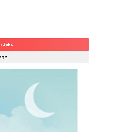
Indeks
age