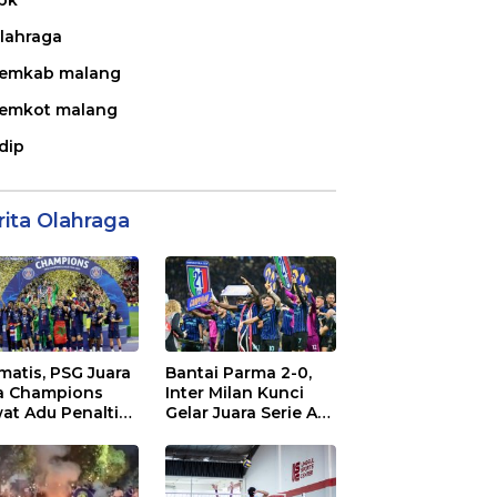
lahraga
emkab malang
emkot malang
dip
rita Olahraga
matis, PSG Juara
Bantai Parma 2-0,
a Champions
Inter Milan Kunci
at Adu Penalti
Gelar Juara Serie A
 Lawan Arsenal
Italia 2025/2026