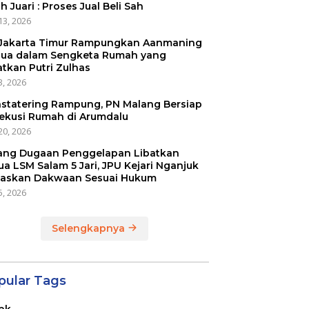
h Juari : Proses Jual Beli Sah
13, 2026
Jakarta Timur Rampungkan Aanmaning
ua dalam Sengketa Rumah yang
atkan Putri Zulhas
3, 2026
statering Rampung, PN Malang Bersiap
ekusi Rumah di Arumdalu
20, 2026
ang Dugaan Penggelapan Libatkan
ua LSM Salam 5 Jari, JPU Kejari Nganjuk
askan Dakwaan Sesuai Hukum
5, 2026
Selengkapnya
pular Tags
pk