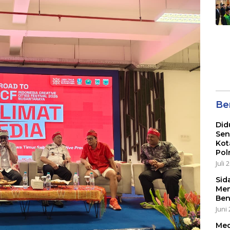
Be
Did
Sen
Kot
Pol
Juli 
Sid
Mem
Ben
Juni 
Med