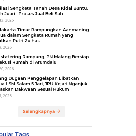
iasi Sengketa Tanah Desa Kidal Buntu,
h Juari : Proses Jual Beli Sah
13, 2026
Jakarta Timur Rampungkan Aanmaning
ua dalam Sengketa Rumah yang
atkan Putri Zulhas
3, 2026
statering Rampung, PN Malang Bersiap
ekusi Rumah di Arumdalu
20, 2026
ang Dugaan Penggelapan Libatkan
ua LSM Salam 5 Jari, JPU Kejari Nganjuk
askan Dakwaan Sesuai Hukum
5, 2026
Selengkapnya
pular Tags