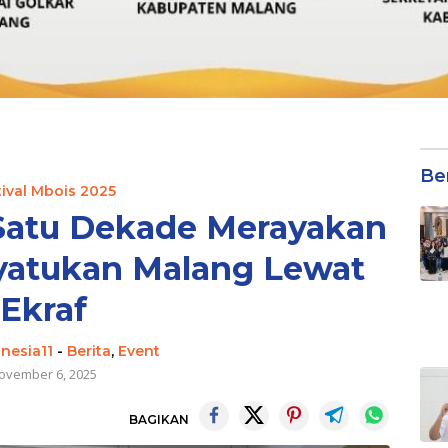
Be
tival Mbois 2025
 Satu Dekade Merayakan
nyatukan Malang Lewat
Ekraf
nesia11
-
Berita
,
Event
ovember 6, 2025
BAGIKAN