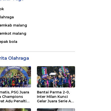
pk
lahraga
emkab malang
emkot malang
epak bola
rita Olahraga
matis, PSG Juara
Bantai Parma 2-0,
a Champions
Inter Milan Kunci
at Adu Penalti
Gelar Juara Serie A
 Lawan Arsenal
Italia 2025/2026