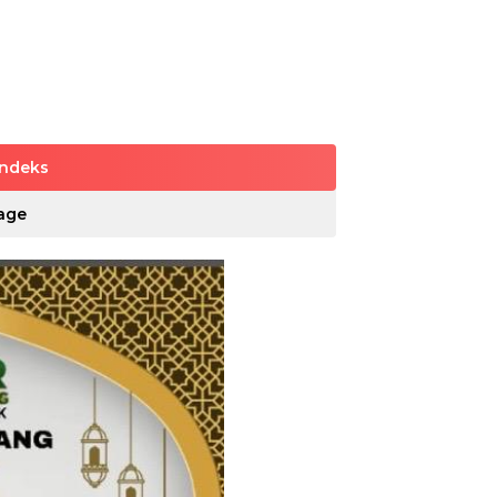
Indeks
age