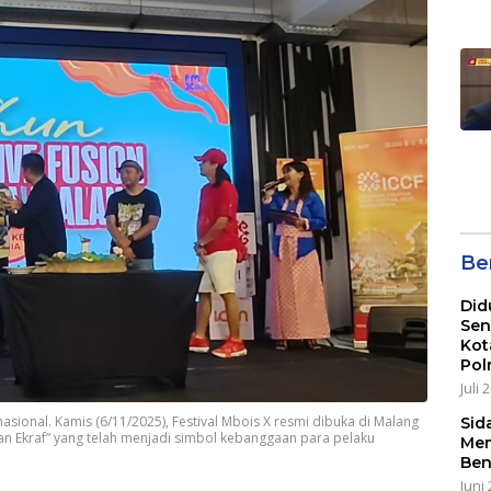
Be
Did
Sen
Kot
Pol
Juli 
asional. Kamis (6/11/2025), Festival Mbois X resmi dibuka di Malang
Sid
an Ekraf” yang telah menjadi simbol kebanggaan para pelaku
Mem
Ben
Juni 