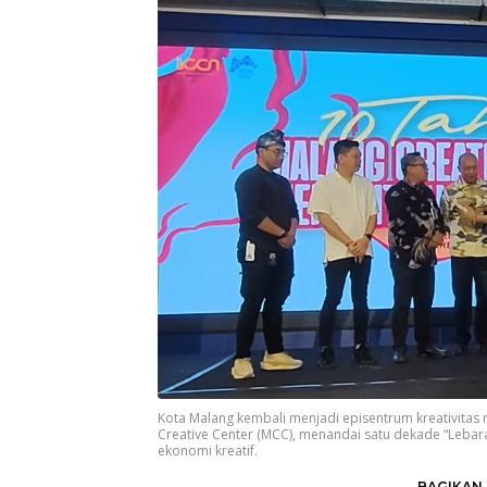
Kota Malang kembali menjadi episentrum kreativitas n
Creative Center (MCC), menandai satu dekade “Lebar
ekonomi kreatif.
BAGIKAN