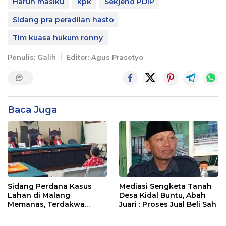
Harun masiku
kpk
Sekjend PDIP
Sidang pra peradilan hasto
Tim kuasa hukum ronny
Penulis: Galih
Editor: Agus Prasetyo
Baca Juga
Sidang Perdana Kasus
Mediasi Sengketa Tanah
Lahan di Malang
Desa Kidal Buntu, Abah
Memanas, Terdakwa
Juari : Proses Jual Beli Sah
Sempat Emosi dan Bentak
Majelis Hakim