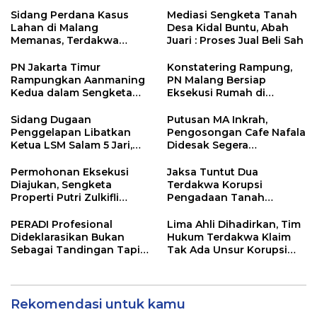
Sidang Perdana Kasus
Mediasi Sengketa Tanah
Lahan di Malang
Desa Kidal Buntu, Abah
Memanas, Terdakwa
Juari : Proses Jual Beli Sah
Sempat Emosi dan Bentak
Majelis Hakim
PN Jakarta Timur
Konstatering Rampung,
Rampungkan Aanmaning
PN Malang Bersiap
Kedua dalam Sengketa
Eksekusi Rumah di
Rumah yang Libatkan
Arumdalu
Putri Zulhas
Sidang Dugaan
Putusan MA Inkrah,
Penggelapan Libatkan
Pengosongan Cafe Nafala
Ketua LSM Salam 5 Jari,
Didesak Segera
JPU Kejari Nganjuk
Dilaksanakan
Tegaskan Dakwaan
Permohonan Eksekusi
Jaksa Tuntut Dua
Sesuai Hukum
Diajukan, Sengketa
Terdakwa Korupsi
Properti Putri Zulkifli
Pengadaan Tanah
Hasan Berlanjut
Polinema 12 Tahun
Penjara
PERADI Profesional
Lima Ahli Dihadirkan, Tim
Dideklarasikan Bukan
Hukum Terdakwa Klaim
Sebagai Tandingan Tapi
Tak Ada Unsur Korupsi
Menjawab Tantangan
dalam Pembelian Lahan
Nyata Dunia Hukum
Polinema
Indonesia
Rekomendasi untuk kamu