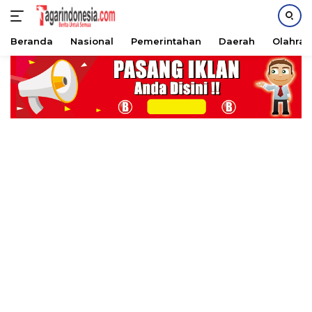
Beranda
Nasional
Pemerintahan
Daerah
Olahra
Langsung
ke
konten