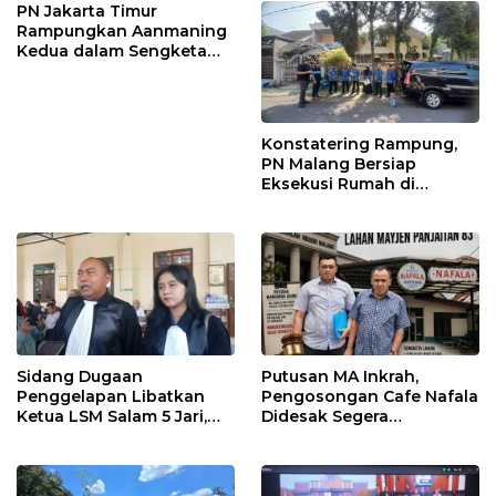
PN Jakarta Timur
Rampungkan Aanmaning
Kedua dalam Sengketa
Rumah yang Libatkan
Putri Zulhas
Konstatering Rampung,
PN Malang Bersiap
Eksekusi Rumah di
Arumdalu
Sidang Dugaan
Putusan MA Inkrah,
Penggelapan Libatkan
Pengosongan Cafe Nafala
Ketua LSM Salam 5 Jari,
Didesak Segera
JPU Kejari Nganjuk
Dilaksanakan
Tegaskan Dakwaan
Sesuai Hukum