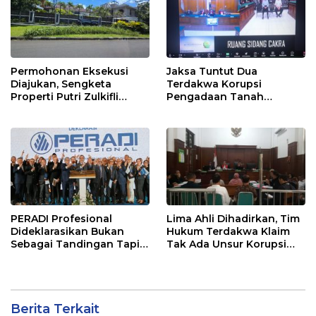
Permohonan Eksekusi
Jaksa Tuntut Dua
Diajukan, Sengketa
Terdakwa Korupsi
Properti Putri Zulkifli
Pengadaan Tanah
Hasan Berlanjut
Polinema 12 Tahun
Penjara
PERADI Profesional
Lima Ahli Dihadirkan, Tim
Dideklarasikan Bukan
Hukum Terdakwa Klaim
Sebagai Tandingan Tapi
Tak Ada Unsur Korupsi
Menjawab Tantangan
dalam Pembelian Lahan
Nyata Dunia Hukum
Polinema
Indonesia
Berita Terkait