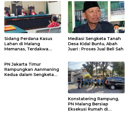
Sidang Perdana Kasus
Mediasi Sengketa Tanah
Lahan di Malang
Desa Kidal Buntu, Abah
Memanas, Terdakwa
Juari : Proses Jual Beli Sah
Sempat Emosi dan Bentak
Majelis Hakim
PN Jakarta Timur
Rampungkan Aanmaning
Kedua dalam Sengketa
Rumah yang Libatkan
Putri Zulhas
Konstatering Rampung,
PN Malang Bersiap
Eksekusi Rumah di
Arumdalu