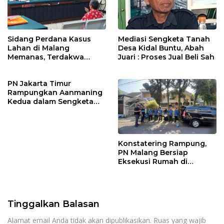
Sidang Perdana Kasus
Mediasi Sengketa Tanah
Lahan di Malang
Desa Kidal Buntu, Abah
Memanas, Terdakwa
Juari : Proses Jual Beli Sah
Sempat Emosi dan Bentak
Majelis Hakim
PN Jakarta Timur
Rampungkan Aanmaning
Kedua dalam Sengketa
Rumah yang Libatkan
Putri Zulhas
Konstatering Rampung,
PN Malang Bersiap
Eksekusi Rumah di
Arumdalu
Tinggalkan Balasan
Alamat email Anda tidak akan dipublikasikan.
Ruas yang wajib