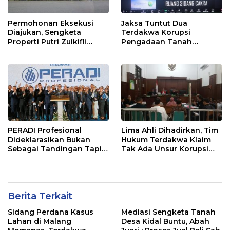
Permohonan Eksekusi
Jaksa Tuntut Dua
Diajukan, Sengketa
Terdakwa Korupsi
Properti Putri Zulkifli
Pengadaan Tanah
Hasan Berlanjut
Polinema 12 Tahun
Penjara
PERADI Profesional
Lima Ahli Dihadirkan, Tim
Dideklarasikan Bukan
Hukum Terdakwa Klaim
Sebagai Tandingan Tapi
Tak Ada Unsur Korupsi
Menjawab Tantangan
dalam Pembelian Lahan
Nyata Dunia Hukum
Polinema
Indonesia
Berita Terkait
Sidang Perdana Kasus
Mediasi Sengketa Tanah
Lahan di Malang
Desa Kidal Buntu, Abah