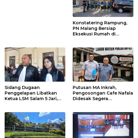
Rumah yang Libatkan
Putri Zulhas
Konstatering Rampung,
PN Malang Bersiap
Eksekusi Rumah di
Arumdalu
Sidang Dugaan
Putusan MA Inkrah,
Penggelapan Libatkan
Pengosongan Cafe Nafala
Ketua LSM Salam 5 Jari,
Didesak Segera
JPU Kejari Nganjuk
Dilaksanakan
Tegaskan Dakwaan
Sesuai Hukum