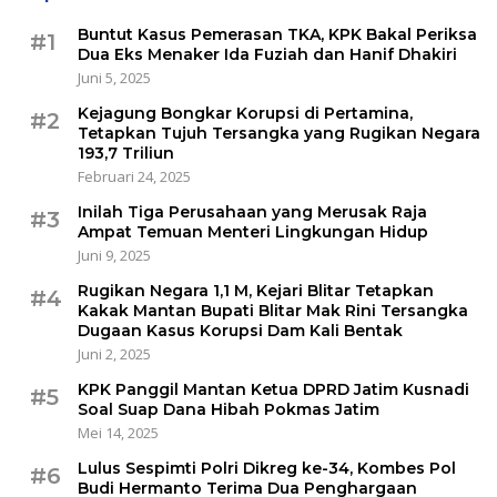
Buntut Kasus Pemerasan TKA, KPK Bakal Periksa
#1
Dua Eks Menaker Ida Fuziah dan Hanif Dhakiri
Juni 5, 2025
Kejagung Bongkar Korupsi di Pertamina,
#2
Tetapkan Tujuh Tersangka yang Rugikan Negara
193,7 Triliun
Februari 24, 2025
Inilah Tiga Perusahaan yang Merusak Raja
#3
Ampat Temuan Menteri Lingkungan Hidup
Juni 9, 2025
Rugikan Negara 1,1 M, Kejari Blitar Tetapkan
#4
Kakak Mantan Bupati Blitar Mak Rini Tersangka
Dugaan Kasus Korupsi Dam Kali Bentak
Juni 2, 2025
KPK Panggil Mantan Ketua DPRD Jatim Kusnadi
#5
Soal Suap Dana Hibah Pokmas Jatim
Mei 14, 2025
Lulus Sespimti Polri Dikreg ke-34, Kombes Pol
#6
Budi Hermanto Terima Dua Penghargaan