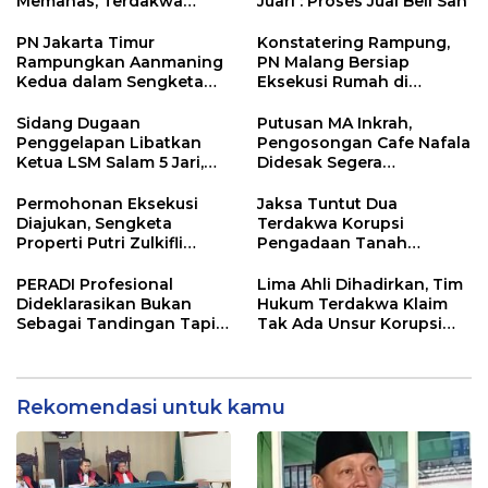
Memanas, Terdakwa
Juari : Proses Jual Beli Sah
Sempat Emosi dan Bentak
Majelis Hakim
PN Jakarta Timur
Konstatering Rampung,
Rampungkan Aanmaning
PN Malang Bersiap
Kedua dalam Sengketa
Eksekusi Rumah di
Rumah yang Libatkan
Arumdalu
Putri Zulhas
Sidang Dugaan
Putusan MA Inkrah,
Penggelapan Libatkan
Pengosongan Cafe Nafala
Ketua LSM Salam 5 Jari,
Didesak Segera
JPU Kejari Nganjuk
Dilaksanakan
Tegaskan Dakwaan
Permohonan Eksekusi
Jaksa Tuntut Dua
Sesuai Hukum
Diajukan, Sengketa
Terdakwa Korupsi
Properti Putri Zulkifli
Pengadaan Tanah
Hasan Berlanjut
Polinema 12 Tahun
Penjara
PERADI Profesional
Lima Ahli Dihadirkan, Tim
Dideklarasikan Bukan
Hukum Terdakwa Klaim
Sebagai Tandingan Tapi
Tak Ada Unsur Korupsi
Menjawab Tantangan
dalam Pembelian Lahan
Nyata Dunia Hukum
Polinema
Indonesia
Rekomendasi untuk kamu