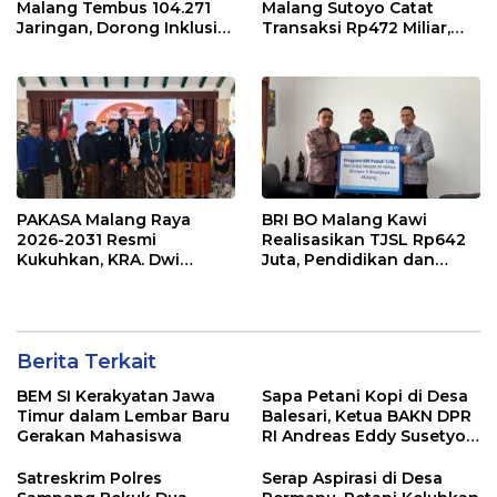
Malang Tembus 104.271
Malang Sutoyo Catat
Jaringan, Dorong Inklusi
Transaksi Rp472 Miliar,
Keuangan hingga Pelosok
Layanan Perbankan
Makin Dekat dengan
Masyarakat
PAKASA Malang Raya
BRI BO Malang Kawi
2026-2031 Resmi
Realisasikan TJSL Rp642
Kukuhkan, KRA. Dwi
Juta, Pendidikan dan
Indrotito Cahyono
Rumah Ibadah Jadi
Pradoto Adiningrat
Prioritas
Didapuk Jadi Ketua
Berita Terkait
BEM SI Kerakyatan Jawa
Sapa Petani Kopi di Desa
Timur dalam Lembar Baru
Balesari, Ketua BAKN DPR
Gerakan Mahasiswa
RI Andreas Eddy Susetyo
Diwaduli Pengajuan Jalan
Usaha Tani (JUT)
Satreskrim Polres
Serap Aspirasi di Desa
Sepanjang 1,5 Kilometer