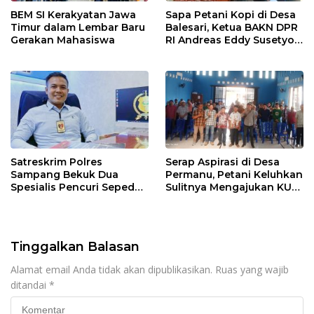
BEM SI Kerakyatan Jawa
Sapa Petani Kopi di Desa
Timur dalam Lembar Baru
Balesari, Ketua BAKN DPR
Gerakan Mahasiswa
RI Andreas Eddy Susetyo
Diwaduli Pengajuan Jalan
Usaha Tani (JUT)
Sepanjang 1,5 Kilometer
Satreskrim Polres
Serap Aspirasi di Desa
Sampang Bekuk Dua
Permanu, Petani Keluhkan
Spesialis Pencuri Sepeda
Sulitnya Mengajukan KUR
Motor di Desa Bajrasokah
di Bawah 100 Juta Tanpa
Agunan Dihadapan
Andreas Eddy Susetyo
Tinggalkan Balasan
Alamat email Anda tidak akan dipublikasikan.
Ruas yang wajib
ditandai
*