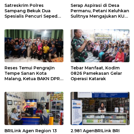
Satreskrim Polres
Serap Aspirasi di Desa
Sampang Bekuk Dua
Permanu, Petani Keluhkan
Spesialis Pencuri Sepeda
Sulitnya Mengajukan KUR
Motor di Desa Bajrasokah
di Bawah 100 Juta Tanpa
Agunan Dihadapan
Andreas Eddy Susetyo
Reses Temui Pengrajin
Tebar Manfaat, Kodim
Tempe Sanan Kota
0826 Pamekasan Gelar
Malang, Ketua BAKN DPR
Operasi Katarak
RI Andreas Eddy Susetyo
Diwaduli Naiknya Harga
Bahan Baku Utama
Kedelai
BRILink Agen Region 13
2.981 AgenBRILink BRI