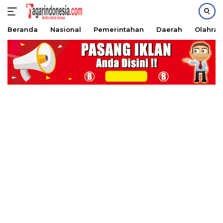
Beranda
Nasional
Pemerintahan
Daerah
Olahra
Langsung
ke
konten