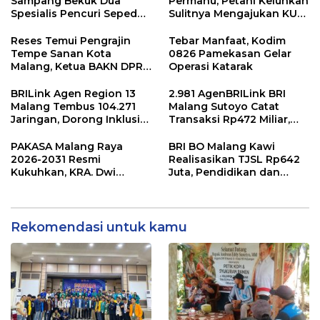
Sampang Bekuk Dua
Permanu, Petani Keluhkan
Spesialis Pencuri Sepeda
Sulitnya Mengajukan KUR
Motor di Desa Bajrasokah
di Bawah 100 Juta Tanpa
Agunan Dihadapan
Reses Temui Pengrajin
Tebar Manfaat, Kodim
Andreas Eddy Susetyo
Tempe Sanan Kota
0826 Pamekasan Gelar
Malang, Ketua BAKN DPR
Operasi Katarak
RI Andreas Eddy Susetyo
Diwaduli Naiknya Harga
BRILink Agen Region 13
2.981 AgenBRILink BRI
Bahan Baku Utama
Malang Tembus 104.271
Malang Sutoyo Catat
Kedelai
Jaringan, Dorong Inklusi
Transaksi Rp472 Miliar,
Keuangan hingga Pelosok
Layanan Perbankan
Makin Dekat dengan
PAKASA Malang Raya
BRI BO Malang Kawi
Masyarakat
2026-2031 Resmi
Realisasikan TJSL Rp642
Kukuhkan, KRA. Dwi
Juta, Pendidikan dan
Indrotito Cahyono
Rumah Ibadah Jadi
Pradoto Adiningrat
Prioritas
Didapuk Jadi Ketua
Rekomendasi untuk kamu