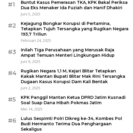
Buntut Kasus Pemerasan TKA, KPK Bakal Periksa
#1
Dua Eks Menaker Ida Fuziah dan Hanif Dhakiri
Juni 5, 2025
Kejagung Bongkar Korupsi di Pertamina,
#2
Tetapkan Tujuh Tersangka yang Rugikan Negara
193,7 Triliun
Februari 24, 2025
Inilah Tiga Perusahaan yang Merusak Raja
#3
Ampat Temuan Menteri Lingkungan Hidup
Juni 9, 2025
Rugikan Negara 1,1 M, Kejari Blitar Tetapkan
#4
Kakak Mantan Bupati Blitar Mak Rini Tersangka
Dugaan Kasus Korupsi Dam Kali Bentak
Juni 2, 2025
KPK Panggil Mantan Ketua DPRD Jatim Kusnadi
#5
Soal Suap Dana Hibah Pokmas Jatim
Mei 14, 2025
Lulus Sespimti Polri Dikreg ke-34, Kombes Pol
#6
Budi Hermanto Terima Dua Penghargaan
Sekaligus