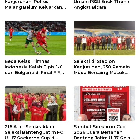
Kanjuruhan, Polres
Umum PSSI Erick Thohir
Malang Belum Keluarkan
Angkat Bicara
Izin Laga Arema Vs
Persebaya
Beda Kelas, Timnas
Seleksi di Stadion
Indonesia Kalah Tipis 1-0
Kanjuruhan, 250 Pemain
dari Bulgaria di Final FIFA
Muda Bersaing Masuk
Series 2026
Skuad Banteng Jatim U-17
Soekarno Cup
216 Atlet Semarakkan
Sambut Soekarno Cup
Seleksi Banteng Jatim FC
2026, Juara Bertahan
U -17 Soekarno Cup di
Banteng Jatim U-17 Gelar