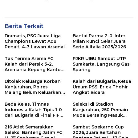
Banyuwangi
Seleksi
Berita Terkait
Dramatis, PSG Juara Liga
Bantai Parma 2-0, Inter
Champions Lewat Adu
Milan Kunci Gelar Juara
Penalti 4-3 Lawan Arsenal
Serie A Italia 2025/2026
Tak Terima Arema FC
PJKR UIBU Sambut UTP
Kalah dari Persik 3-2,
Surakarta, Langsung Gas
Aremania Kepung Kantor
Sparing
Arema dan Lumpuhkan
Jalan Beberapa Jam
Ditolak Keluarga Korban
Kalah dari Bulgaria, Ketua
Kanjuruhan, Polres
Umum PSSI Erick Thohir
Malang Belum Keluarkan
Angkat Bicara
Izin Laga Arema Vs
Persebaya
Beda Kelas, Timnas
Seleksi di Stadion
Indonesia Kalah Tipis 1-0
Kanjuruhan, 250 Pemain
dari Bulgaria di Final FIFA
Muda Bersaing Masuk
Series 2026
Skuad Banteng Jatim U-17
Soekarno Cup
216 Atlet Semarakkan
Sambut Soekarno Cup
Seleksi Banteng Jatim FC
2026, Juara Bertahan