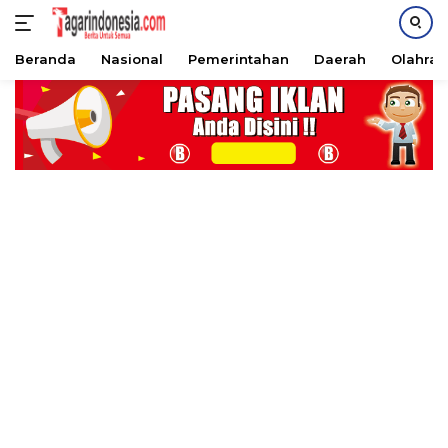
Beranda
Nasional
Pemerintahan
Daerah
Olahra
Langsung
ke
konten