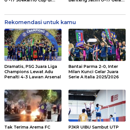
U -17 Soekarno Cup di
Banteng Jatim U-17 Gelar
Banyuwangi
Seleksi
Rekomendasi untuk kamu
Dramatis, PSG Juara Liga
Bantai Parma 2-0, Inter
Champions Lewat Adu
Milan Kunci Gelar Juara
Penalti 4-3 Lawan Arsenal
Serie A Italia 2025/2026
Tak Terima Arema FC
PJKR UIBU Sambut UTP