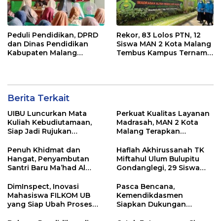
Peduli Pendidikan, DPRD
Rekor, 83 Lolos PTN, 12
dan Dinas Pendidikan
Siswa MAN 2 Kota Malang
Kabupaten Malang
Tembus Kampus Ternama
Tingkatkan Mutu Guru
di Luar Negeri
PAUD Melalui Program
POKIR
Berita Terkait
UIBU Luncurkan Mata
Perkuat Kualitas Layanan
Kuliah Kebudiutamaan,
Madrasah, MAN 2 Kota
Siap Jadi Rujukan
Malang Terapkan
Perguruan Tinggi di
Penyesuaian Job
Indonesia
Description Tenaga
Penuh Khidmat dan
Haflah Akhirussanah TK
Kependidikan
Hangat, Penyambutan
Miftahul Ulum Bulupitu
Santri Baru Ma’had Al
Gondanglegi, 29 Siswa
Qalam MAN 2 Kota Malang
Resmi Diwisuda
Tapel 2026/2027
DimInspect, Inovasi
Pasca Bencana,
Mahasiswa FILKOM UB
Kemendikdasmen
yang Siap Ubah Proses
Siapkan Dukungan
Quality Control Industri
Pembangunan Sekolah