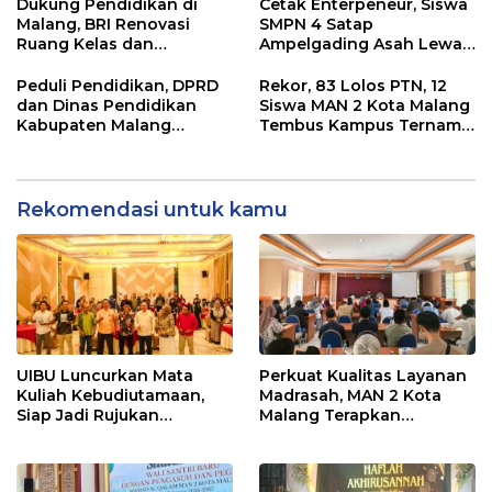
Baru bagi SDN 10 Linge
Dukung Pendidikan di
Cetak Enterpeneur, Siswa
Malang, BRI Renovasi
SMPN 4 Satap
Ruang Kelas dan
Ampelgading Asah Lewat
Perpustakaan MTs Sunan
Prakarya Dan Pelatihan
Bonang
Wirausaha Sejak Dini
Peduli Pendidikan, DPRD
Rekor, 83 Lolos PTN, 12
dan Dinas Pendidikan
Siswa MAN 2 Kota Malang
Kabupaten Malang
Tembus Kampus Ternama
Tingkatkan Mutu Guru
di Luar Negeri
PAUD Melalui Program
POKIR
Rekomendasi untuk kamu
UIBU Luncurkan Mata
Perkuat Kualitas Layanan
Kuliah Kebudiutamaan,
Madrasah, MAN 2 Kota
Siap Jadi Rujukan
Malang Terapkan
Perguruan Tinggi di
Penyesuaian Job
Indonesia
Description Tenaga
Kependidikan