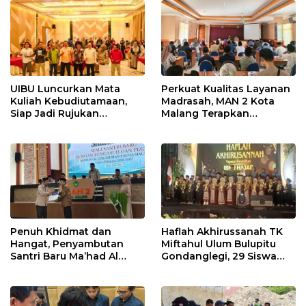
UIBU Luncurkan Mata
Perkuat Kualitas Layanan
Kuliah Kebudiutamaan,
Madrasah, MAN 2 Kota
Siap Jadi Rujukan
Malang Terapkan
Perguruan Tinggi di
Penyesuaian Job
Indonesia
Description Tenaga
Kependidikan
Penuh Khidmat dan
Haflah Akhirussanah TK
Hangat, Penyambutan
Miftahul Ulum Bulupitu
Santri Baru Ma’had Al
Gondanglegi, 29 Siswa
Qalam MAN 2 Kota Malang
Resmi Diwisuda
Tapel 2026/2027