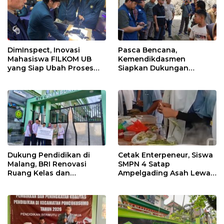
DimInspect, Inovasi
Pasca Bencana,
Mahasiswa FILKOM UB
Kemendikdasmen
yang Siap Ubah Proses
Siapkan Dukungan
Quality Control Industri
Pembangunan Sekolah
Baru bagi SDN 10 Linge
Dukung Pendidikan di
Cetak Enterpeneur, Siswa
Malang, BRI Renovasi
SMPN 4 Satap
Ruang Kelas dan
Ampelgading Asah Lewat
Perpustakaan MTs Sunan
Prakarya Dan Pelatihan
Bonang
Wirausaha Sejak Dini