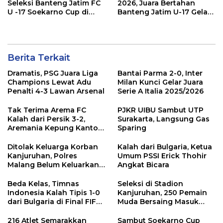
Seleksi Banteng Jatim FC
2026, Juara Bertahan
U -17 Soekarno Cup di
Banteng Jatim U-17 Gelar
Banyuwangi
Seleksi
Berita Terkait
Dramatis, PSG Juara Liga
Bantai Parma 2-0, Inter
Champions Lewat Adu
Milan Kunci Gelar Juara
Penalti 4-3 Lawan Arsenal
Serie A Italia 2025/2026
Tak Terima Arema FC
PJKR UIBU Sambut UTP
Kalah dari Persik 3-2,
Surakarta, Langsung Gas
Aremania Kepung Kantor
Sparing
Arema dan Lumpuhkan
Jalan Beberapa Jam
Ditolak Keluarga Korban
Kalah dari Bulgaria, Ketua
Kanjuruhan, Polres
Umum PSSI Erick Thohir
Malang Belum Keluarkan
Angkat Bicara
Izin Laga Arema Vs
Persebaya
Beda Kelas, Timnas
Seleksi di Stadion
Indonesia Kalah Tipis 1-0
Kanjuruhan, 250 Pemain
dari Bulgaria di Final FIFA
Muda Bersaing Masuk
Series 2026
Skuad Banteng Jatim U-17
Soekarno Cup
216 Atlet Semarakkan
Sambut Soekarno Cup