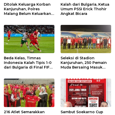
Ditolak Keluarga Korban
Kalah dari Bulgaria, Ketua
Kanjuruhan, Polres
Umum PSSI Erick Thohir
Malang Belum Keluarkan
Angkat Bicara
Izin Laga Arema Vs
Persebaya
Beda Kelas, Timnas
Seleksi di Stadion
Indonesia Kalah Tipis 1-0
Kanjuruhan, 250 Pemain
dari Bulgaria di Final FIFA
Muda Bersaing Masuk
Series 2026
Skuad Banteng Jatim U-17
Soekarno Cup
216 Atlet Semarakkan
Sambut Soekarno Cup