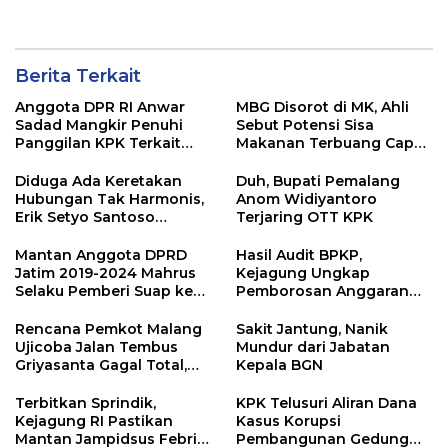
Andriansyah Sebagai
Pemkab Lamongan
Tersangka Dugaan
Korupsi dan TPPU
Berita Terkait
Anggota DPR RI Anwar
MBG Disorot di MK, Ahli
Sadad Mangkir Penuhi
Sebut Potensi Sisa
Panggilan KPK Terkait
Makanan Terbuang Capai
Dana Hibah Pokmas
Rp 1,2 Triliun
Pemprov Jatim
Diduga Ada Keretakan
Duh, Bupati Pemalang
Hubungan Tak Harmonis,
Anom Widiyantoro
Erik Setyo Santoso
Terjaring OTT KPK
Dicopot dari Jabatan
Sekda Kota Malang
Mantan Anggota DPRD
Hasil Audit BPKP,
Jatim 2019-2024 Mahrus
Kejagung Ungkap
Selaku Pemberi Suap ke
Pemborosan Anggaran
Anwar Sadad Resmi
MBG 10,5 Triliun
Ditahan KPK
Rencana Pemkot Malang
Sakit Jantung, Nanik
Ujicoba Jalan Tembus
Mundur dari Jabatan
Griyasanta Gagal Total,
Kepala BGN
Warga Blokade Jalan
Terbitkan Sprindik,
KPK Telusuri Aliran Dana
Kejagung RI Pastikan
Kasus Korupsi
Mantan Jampidsus Febri
Pembangunan Gedung