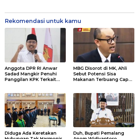
Andriansyah Sebagai
Pemkab Lamongan
Tersangka Dugaan
Korupsi dan TPPU
Rekomendasi untuk kamu
Anggota DPR RI Anwar
MBG Disorot di MK, Ahli
Sadad Mangkir Penuhi
Sebut Potensi Sisa
Panggilan KPK Terkait
Makanan Terbuang Capai
Dana Hibah Pokmas
Rp 1,2 Triliun
Pemprov Jatim
Diduga Ada Keretakan
Duh, Bupati Pemalang
Hubungan Tak Harmonis,
Anom Widiyantoro