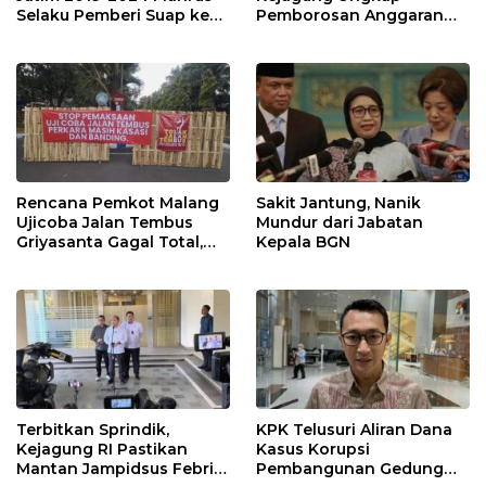
Selaku Pemberi Suap ke
Pemborosan Anggaran
Anwar Sadad Resmi
MBG 10,5 Triliun
Ditahan KPK
Rencana Pemkot Malang
Sakit Jantung, Nanik
Ujicoba Jalan Tembus
Mundur dari Jabatan
Griyasanta Gagal Total,
Kepala BGN
Warga Blokade Jalan
Terbitkan Sprindik,
KPK Telusuri Aliran Dana
Kejagung RI Pastikan
Kasus Korupsi
Mantan Jampidsus Febri
Pembangunan Gedung