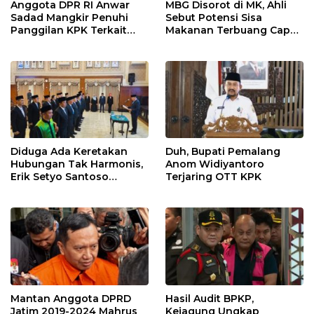
Anggota DPR RI Anwar
MBG Disorot di MK, Ahli
Sadad Mangkir Penuhi
Sebut Potensi Sisa
Panggilan KPK Terkait
Makanan Terbuang Capai
Dana Hibah Pokmas
Rp 1,2 Triliun
Pemprov Jatim
Diduga Ada Keretakan
Duh, Bupati Pemalang
Hubungan Tak Harmonis,
Anom Widiyantoro
Erik Setyo Santoso
Terjaring OTT KPK
Dicopot dari Jabatan
Sekda Kota Malang
Mantan Anggota DPRD
Hasil Audit BPKP,
Jatim 2019-2024 Mahrus
Kejagung Ungkap